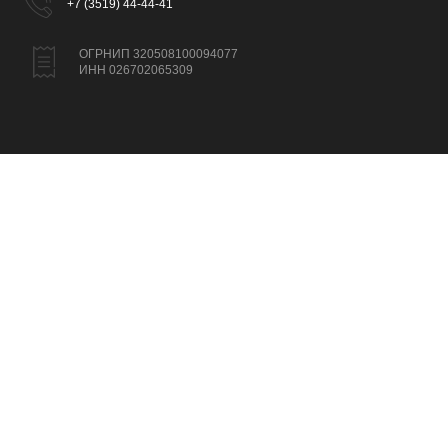
+7 (3519) 44-44-41
ОГРНИП 320508100094077
ИНН 026702065309