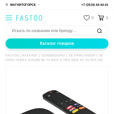
МАГНИТОГОРСК
+7 (3519) 44-44-41
0
0
Каталог товаров
FASTOO
|
КАТАЛОГ
|
ТЕЛЕВИЗОРЫ
|
ТВ ПРИСТАВКИ
|
ТВ
ПРИСТАВКА XIAOMI MI TV BOX S 3RD GEN 4K ULTRA-HD