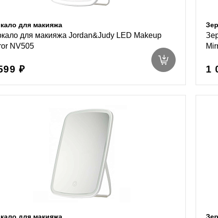
кало для макияжа
Зер
ркало для макияжа Jordan&Judy LED Makeup
Зер
ror NV505
Mir
599 ₽
1 
кало для макияжа
Зер