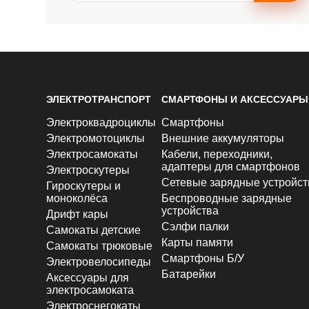
ЭЛЕКТРОТРАНСПОРТ
СМАРТФОНЫ И АКСЕССУАРЫ
Электроквадроциклы
Смартфоны
Электромотоциклы
Внешние аккумуляторы
Электросамокаты
Кабели, переходники,
адаптеры для смартфонов
Электроскутеры
Сетевые зарядные устройст
Гироскутеры и
моноколёса
Беспроводные зарядные
устройства
Дрифт кары
Сэлфи палки
Самокаты детские
Карты памяти
Самокаты трюковые
Смартфоны Б/У
Электровелосипеды
Батарейки
Аксессуары для
электросамоката
Электроснегокаты