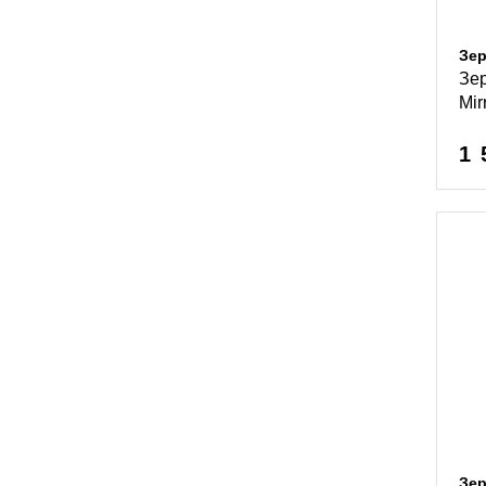
Зер
Зе
Mir
1 
Зер