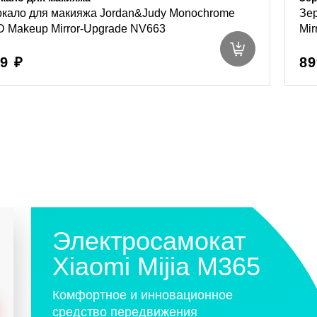
ркало для макияжа Jordan&Judy Monochrome
Зер
D Makeup Mirror-Upgrade NV663
Mir
9 ₽
89
Электросамокат
Xiaomi Mijia M365
Комфортное и инновационное
средство передвижения