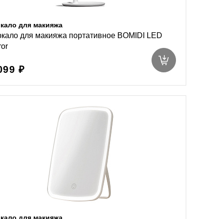
кало для макияжа
кало для макияжа портативное BOMIDI LED
ror
099 ₽
кало для макияжа