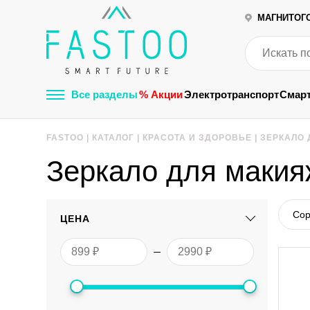
МАГНИТОГ
Все разделы
% Акции
Электротранспорт
Смар
FASTOO
|
КАТАЛОГ
|
КРАСОТА И ЗДОРОВЬЕ
|
ЗЕРКАЛО
Зеркало для макия
Сор
ЦЕНА