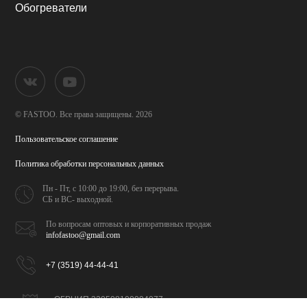
Обогреватели
© FASTOO.
Все права защищены. 2026
Пользовательское соглашение
Политика обработки
персональных данных
Пн - Пт, с 10:00 до 19:00,
без перерыва.
СБ и ВС- выходной.
По вопросам оптовых и
корпоративных продаж
infofastoo@gmail.com
+7 (3519) 44-44-41
ОГРНИП 320508100094077