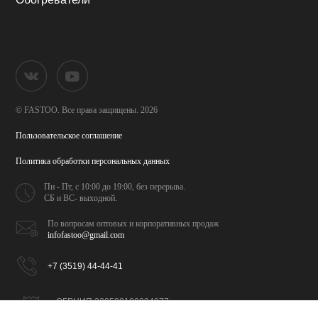
© FASTOO.
Все права защищены. 2026
Пользовательское соглашение
Политика обработки
персональных данных
Пн - Пт, с 10:00 до 19:00,
без перерыва.
СБ и ВС- выходной.
По вопросам оптовых и
корпоративных продаж
infofastoo@gmail.com
+7 (3519) 44-44-41
ОГРНИП 320508100094077
ИНН 026702065309