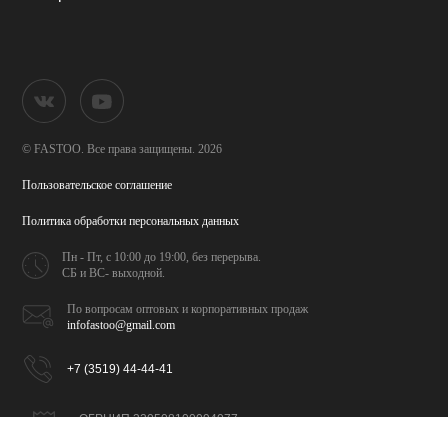
© FASTOO.
Все права защищены. 2026
Пользовательское соглашение
Политика обработки
персональных данных
Пн - Пт, с 10:00 до 19:00,
без перерыва.
СБ и ВС- выходной.
По вопросам оптовых и
корпоративных продаж
infofastoo@gmail.com
+7 (3519) 44-44-41
ОГРНИП 320508100094077
ИНН 026702065309