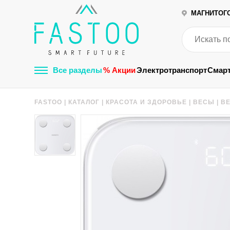
МАГНИТОГ
Все разделы
% Акции
Электротранспорт
Смар
FASTOO
|
КАТАЛОГ
|
КРАСОТА И ЗДОРОВЬЕ
|
ВЕСЫ
|
ВЕ