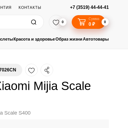
+7 (3519) 44-44-41
АНТИЯ
КОНТАКТЫ
Сумма
0
0
0 ₽
аслеты
Красота и здоровье
Образ жизни
Автотовары
7026CN
iaomi Mijia Scale
ia Scale S400