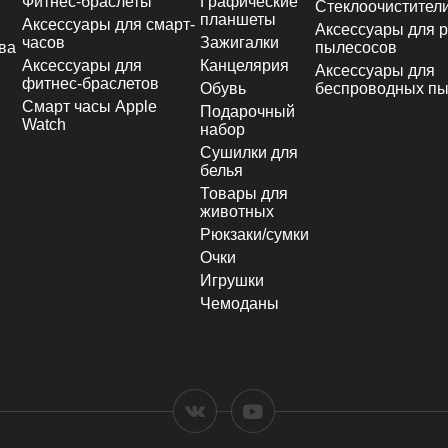
Фитнес-браслеты
Графические
Стеклоочистител
планшеты
Аксессуары для смарт-
Аксессуары для р
часов
Зажигалки
ва
пылесосов
Аксессуары для
Канцелярия
Аксессуары для
фитнес-браслетов
Обувь
беспроводных пы
Смарт часы Apple
Подарочный
Watch
набор
Сушилки для
белья
Товары для
животных
Рюкзаки/сумки
Очки
Игрушки
Чемоданы