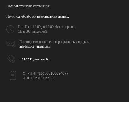
Пользовательское соглашение
Политика обработки
персональных данных
Пн - Пт, с 10:00 до 19:00,
без перерыва.
СБ и ВС- выходной.
По вопросам оптовых и
корпоративных продаж
infofastoo@gmail.com
+7 (3519) 44-44-41
ОГРНИП 320508100094077
ИНН 026702065309