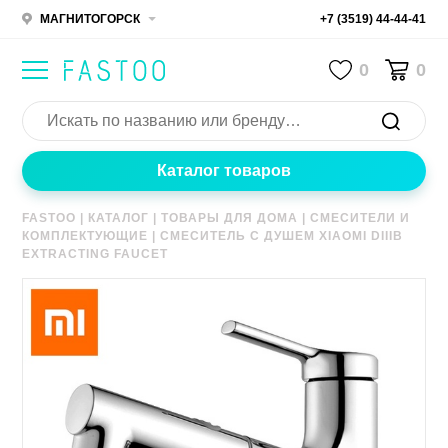
МАГНИТОГОРСК
+7 (3519) 44-44-41
0
0
Каталог товаров
FASTOO
|
КАТАЛОГ
|
ТОВАРЫ ДЛЯ ДОМА
|
СМЕСИТЕЛИ И
КОМПЛЕКТУЮЩИЕ
|
СМЕСИТЕЛЬ С ДУШЕМ XIAOMI DIIIB
EXTRACTING FAUCET