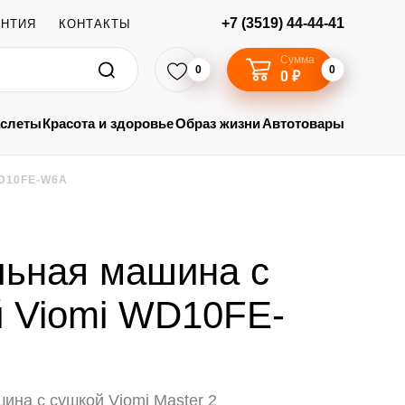
+7 (3519) 44-44-41
АНТИЯ
КОНТАКТЫ
Сумма
0
0
0 ₽
аслеты
Красота и здоровье
Образ жизни
Автотовары
D10FE-W6A
льная машина с
 Viomi WD10FE-
ина с сушкой Viomi Master 2