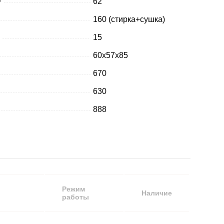
62
160 (стирка+сушка)
15
60х57х85
670
630
888
Режим
Наличие
работы