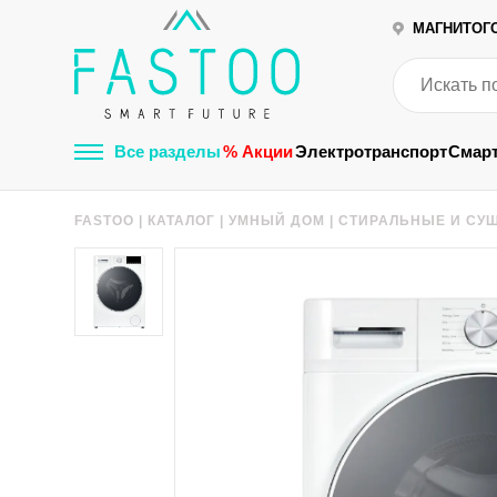
МАГНИТОГ
Все разделы
% Акции
Электротранспорт
Смар
FASTOO
|
КАТАЛОГ
|
УМНЫЙ ДОМ
|
СТИРАЛЬНЫЕ И С