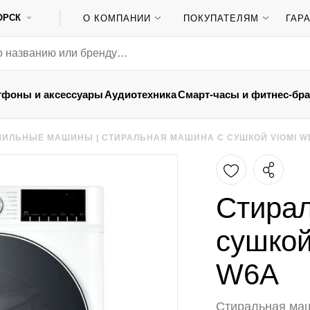
ОРСК
О КОМПАНИИ
ПОКУПАТЕЛЯМ
ГАР
тфоны и аксессуары
Аудиотехника
Смарт-часы и фитнес-бр
УШИЛЬНЫЕ МАШИНЫ
|
СТИРАЛЬНАЯ МАШИНА С СУШКОЙ VIOMI W
Стира
сушкой
W6A
Стиральная маш