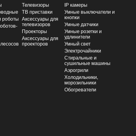
ы
Телевизоры
IP камеры
оводные
ТВ приставки
Умные выключатели и
кнопки
и роботы
Аксессуары для
телевизоров
Умные датчики
оботов-
Проекторы
Умные розетки и
удлинители
Аксессуары для
лесосов
проекторов
Умный свет
Электрочайники
Стиральные и
сушильные машины
Аэрогрили
Холодильники,
морозильники
Обогреватели