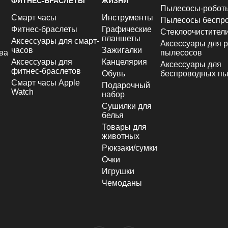
ФИТНЕС-БРАСЛЕТЫ
ЖИЗНИ
Пылесосы-робот
Смарт часы
Инструменты
Пылесосы беспр
Фитнес-браслеты
Графические
Стеклоочистител
планшеты
Аксессуары для смарт-
Аксессуары для р
часов
Зажигалки
ва
пылесосов
Аксессуары для
Канцелярия
Аксессуары для
фитнес-браслетов
Обувь
беспроводных пы
Смарт часы Apple
Подарочный
Watch
набор
Сушилки для
белья
Товары для
животных
Рюкзаки/сумки
Очки
Игрушки
Чемоданы