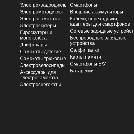
Электроквадроциклы
Смартфоны
Электромотоциклы
Внешние аккумуляторы
Электросамокаты
Кабели, переходники,
адаптеры для смартфонов
Электроскутеры
Сетевые зарядные устройст
Гироскутеры и
моноколёса
Беспроводные зарядные
устройства
Дрифт кары
Сэлфи палки
Самокаты детские
Карты памяти
Самокаты трюковые
Смартфоны Б/У
Электровелосипеды
Батарейки
Аксессуары для
электросамоката
Электроснегокаты