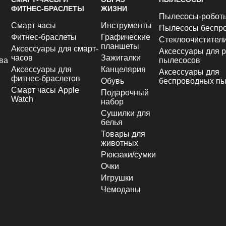
ФИТНЕС-БРАСЛЕТЫ
ЖИЗНИ
Пылесосы-робот
Смарт часы
Инструменты
Пылесосы беспр
Фитнес-браслеты
Графические
Стеклоочистител
планшеты
Аксессуары для смарт-
Аксессуары для р
часов
Зажигалки
ва
пылесосов
Аксессуары для
Канцелярия
Аксессуары для
фитнес-браслетов
Обувь
беспроводных пы
Смарт часы Apple
Подарочный
Watch
набор
Сушилки для
белья
Товары для
животных
Рюкзаки/сумки
Очки
Игрушки
Чемоданы