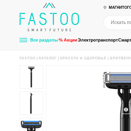
МАГНИТОГ
Все разделы
% Акции
Электротранспорт
Смар
FASTOO
|
КАТАЛОГ
|
КРАСОТА И ЗДОРОВЬЕ
|
БРИТВЕН