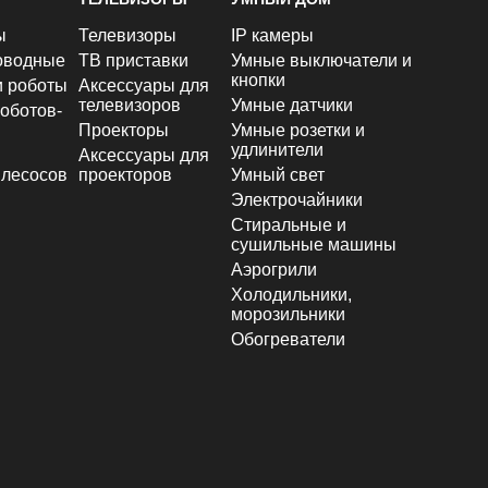
ы
Телевизоры
IP камеры
оводные
ТВ приставки
Умные выключатели и
кнопки
и роботы
Аксессуары для
телевизоров
Умные датчики
оботов-
Проекторы
Умные розетки и
удлинители
Аксессуары для
лесосов
проекторов
Умный свет
Электрочайники
Стиральные и
сушильные машины
Аэрогрили
Холодильники,
морозильники
Обогреватели