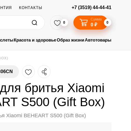
+7 (3519) 44-44-41
АНТИЯ
КОНТАКТЫ
Сумма
0
0
0 ₽
аслеты
Красота и здоровье
Образ жизни
Автотовары
BOX)
306CN
для бритья Xiaomi
T S500 (Gift Box)
ья Xiaomi BEHEART S500 (Gift Box)