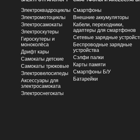
Электроквадроциклы
Смартфоны
Электромотоциклы
Внешние аккумуляторы
Электросамокаты
Кабели, переходники,
адаптеры для смартфонов
Электроскутеры
Сетевые зарядные устройст
Гироскутеры и
моноколёса
Беспроводные зарядные
устройства
Дрифт кары
Сэлфи палки
Самокаты детские
Карты памяти
Самокаты трюковые
Смартфоны Б/У
Электровелосипеды
Батарейки
Аксессуары для
электросамоката
Электроснегокаты