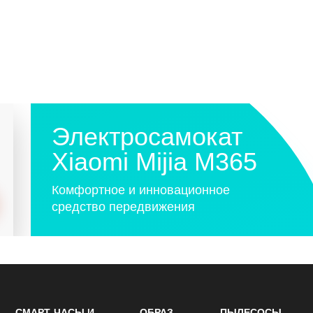
Электросамокат
Xiaomi Mijia M365
Комфортное и инновационное
средство передвижения
СМАРТ-ЧАСЫ И
ОБРАЗ
ПЫЛЕСОСЫ