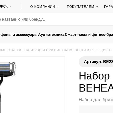
ОРСК
О КОМПАНИИ
ПОКУПАТЕЛЯМ
ГАР
тфоны и аксессуары
Аудиотехника
Смарт-часы и фитнес-бр
НЫЕ СТАНКИ
|
НАБОР ДЛЯ БРИТЬЯ XIAOMI BEHEART S500 (GIFT 
Артикул: BE2
Набор 
BEHEAR
Набор для брит