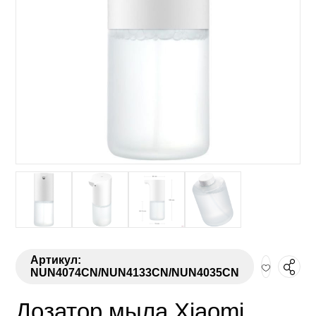
Артикул:
NUN4074CN/NUN4133CN/NUN4035CN
Дозатор мыла Xiaomi