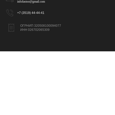
infofastoo@gmail.com
+7 (3519) 44-44-41
ОГРНИП 320508100094077
ИНН 026702065309