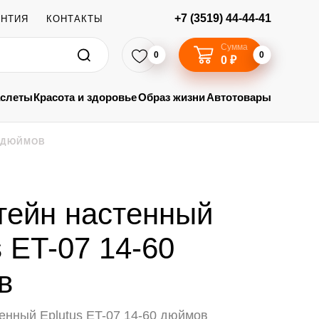
+7 (3519) 44-44-41
АНТИЯ
КОНТАКТЫ
Сумма
0
0
0 ₽
аслеты
Красота и здоровье
Образ жизни
Автотовары
0 ДЮЙМОВ
тейн настенный
s ET-07 14-60
в
енный Eplutus ET-07 14-60 дюймов