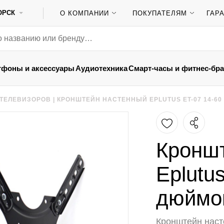
ОРСК
О КОМПАНИИ
ПОКУПАТЕЛЯМ
ГАР
тфоны и аксессуары
Аудиотехника
Смарт-часы и фитнес-бр
 ТЕЛЕВИЗОРОВ
|
КРОНШТЕЙН НАСТЕННЫЙ EPLUTUS ET-07 14-6
Кронш
Eplutu
дюймо
Кронштейн наст