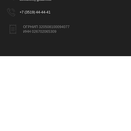
+7 (3519) 44-44-41
ОГРНИП 320508100094077
ИНН 026702065309